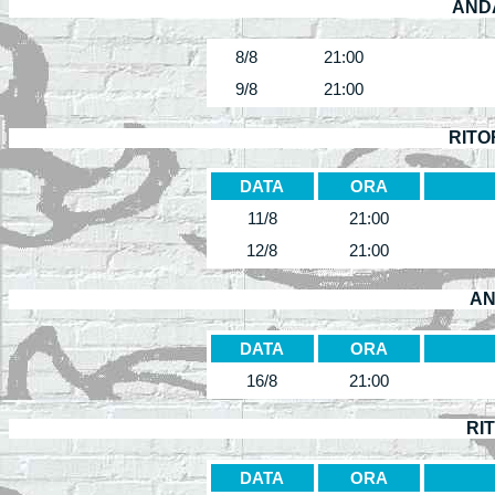
ANDA
8/8
21:00
9/8
21:00
RITO
DATA
ORA
11/8
21:00
12/8
21:00
AN
DATA
ORA
16/8
21:00
RI
DATA
ORA