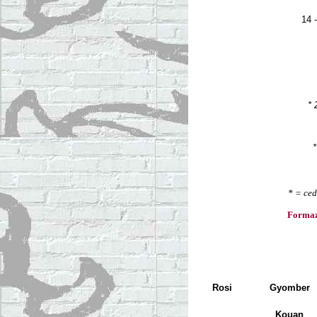
14 -
* 
*
* = ced
Formaz
Rosi
Gyomber
Kouan