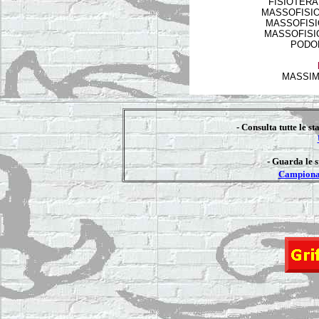
FISIOTERAPI
MASSOFISIOT
MASSOFISIO
MASSOFISIOT
PODOL
MASSIM
- Consulta tutte le st
- Guarda le s
Campionat