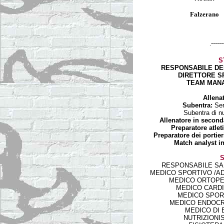
Falzerano
.------
S
RESPONSABILE DE
DIRETTORE S
TEAM MAN
Allena
Subentra:
Ser
Subentra di n
Allenatore in second
Preparatore atlet
Preparatore dei portier
Match analyst
i
S
RESPONSABILE SANITA
MEDICO SPORTIVO /ADD.
MEDICO ORTOPEDI
MEDICO CARDIO
MEDICO SPORTI
MEDICO ENDOCRIN
MEDICO DI BA
NUTRIZIONIST