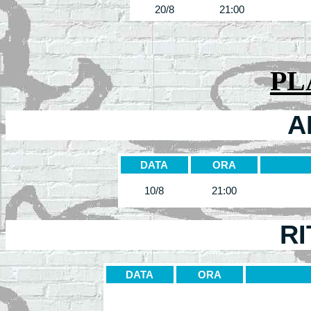
20/8
21:00
PL
A
DATA
ORA
10/8
21:00
R
DATA
ORA