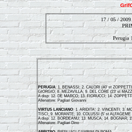
Gri
17 / 05 / 2009
PRI
Perugia
PERUGIA
: 1. BENASSI; 2. CALORI (40' st ZOPPETTI
GIORGIO; 8. MEZAVILLA; 9. DEL CORE (23' st MAZZE
A disp: 12. DE MARCO; 13. FIORUCCI; 14. ZOPPETT
Allenatore: Pagliari Giovanni
VIRTUS LANCIANO
: 1. ARIDITA'; 2. VINCENTI; 3.
TISCI; 9. MORANTE; 10. COLUSSI (5' st ALFAGEME 
A disp: 12. BORDEANU; 13. MUSCA; 14. BOGNAR; 1
Allenatore: Pagliari Dino
ARBITRO
: PIERLUIGI GAMBINI DI ROMA