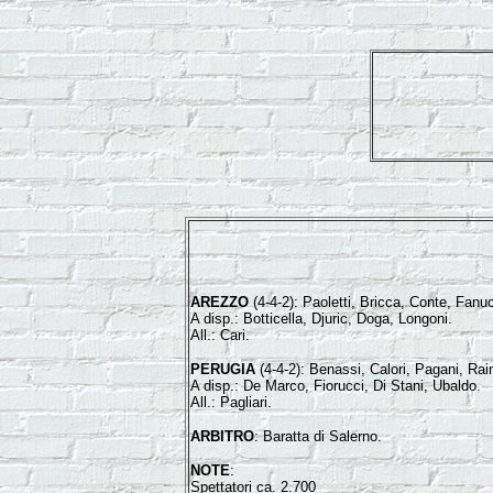
AREZZO
(4-4-2): Paoletti, Bricca, Conte, Fanuc
A disp.: Botticella, Djuric, Doga, Longoni.
All.: Cari.
PERUGIA
(4-4-2): Benassi, Calori, Pagani, Raim
A disp.: De Marco, Fiorucci, Di Stani, Ubaldo.
All.: Pagliari.
ARBITRO
: Baratta di Salerno.
NOTE
:
Spettatori ca. 2.700