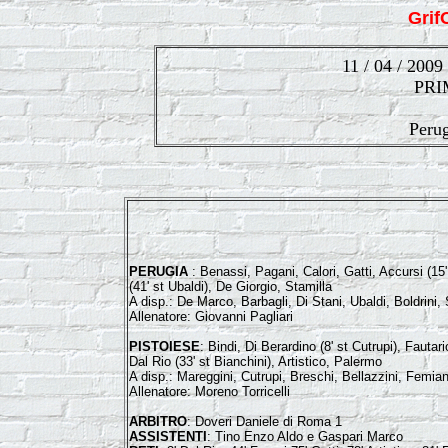
Gri
11 / 04 / 2009
PRI
Peru
PERUGIA
: Benassi, Pagani, Calori, Gatti, Accursi (15' 
(41' st Ubaldi), De Giorgio, Stamilla
A disp.: De Marco, Barbagli, Di Stani, Ubaldi, Boldrini,
Allenatore: Giovanni Pagliari
PISTOIESE
: Bindi, Di Berardino (8' st Cutrupi), Fauta
Dal Rio (33' st Bianchini), Artistico, Palermo
A disp.: Mareggini, Cutrupi, Breschi, Bellazzini, Femia
Allenatore: Moreno Torricelli
ARBITRO
: Doveri Daniele di Roma 1
ASSISTENTI
: Tino Enzo Aldo e Gaspari Marco