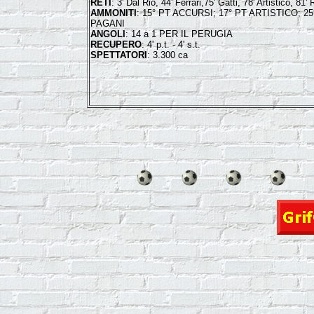
RETI
: 3' Dal Rio, 44' Ferrari,75' Gatti, 78' Artistico, 81
AMMONITI
: 15° PT ACCURSI; 17° PT ARTISTICO; 2
PAGANI
ANGOLI
: 14 a 1 PER IL PERUGIA
RECUPERO
: 4' p.t. - 4' s.t.
SPETTATORI
: 3.300 ca