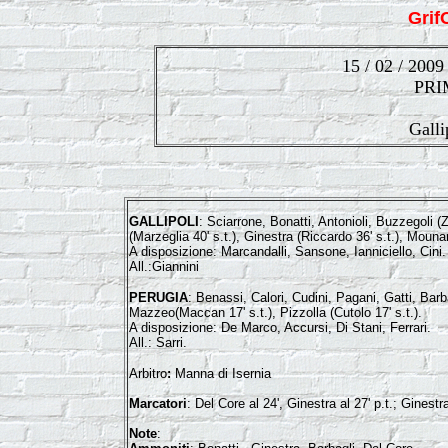
Gri
15 / 02 / 2009
PRI
Galli
GALLIPOLI
: Sciarrone, Bonatti, Antonioli, Buzzegoli 
(Marzeglia 40' s.t.), Ginestra (Riccardo 36' s.t.), Mouna
A disposizione: Marcandalli, Sansone, Ianniciello, Cini.
All.:Giannini
PERUGIA
: Benassi, Calori, Cudini, Pagani, Gatti, Barba
Mazzeo(Maccan 17' s.t.), Pizzolla (Cutolo 17' s.t.).
A disposizione: De Marco, Accursi, Di Stani, Ferrari.
All.: Sarri.
Arbitro
:
Manna di Isernia
Marcatori
: Del Core al 24', Ginestra al 27' p.t.; Ginestr
Note
: