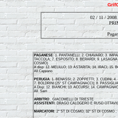
Gri
02 / 11 / 2008
PRI
Pagan
PAGANESE
: 1. PANTANELLI; 2. CHIAVARO; 3. IMP
TACCOLA; 7. ESPOSITO; 8. BERARDI; 9. LASAGNA (
COSMO)
A disp: 12. MELILLO; 13. ASTARITA; 14. IRACI; 1
All.Capuano
PERUGIA
: 1. BENASSI; 2. ZOPPETTI; 3. CUDINI; 4
7. BOLDRINI (25° ST CAMPAGNACCI); 8. PASSIGLI
A Disp: 12. BIANCHI; 13. ACCURSI; 14. CAMPAGNAC
All. Sarri
ARBITRO
:. GIACOMELLI DI TRIESTE
ASSISTENTI
: DRAGO CALOGERO E RUSO OTTAVI
MARCATORI
: 2° ST DI COSMO; 32° ST DI COSMO ;