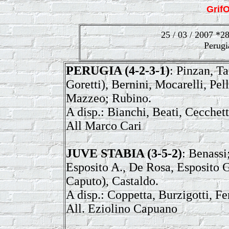
Grif
25
/ 03 / 2007 *2
Perugi
PERUGIA (4-2-3-1)
: Pinzan, Ta
Goretti), Bernini, Mocarelli, Pel
Mazzeo; Rubino.
A disp.: Bianchi, Beati, Cecchett
All Marco Cari
JUVE STABIA (3-5-2)
: Benassi
Esposito A., De Rosa, Esposito G.
Caputo), Castaldo.
A disp.: Coppetta, Burzigotti, F
All. Eziolino Capuano