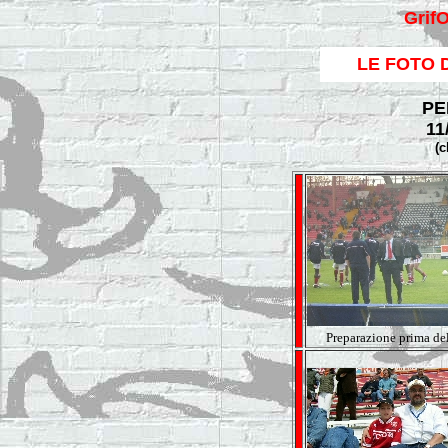
Grif
LE FOTO 
PER
11
(c
Preparazione prima del