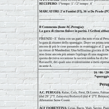
RECUPERO
: 1°tempo: 1´ / 2° tempo: 4´
MARCATORI: 2´st Fantini (FI), 36´st Do Prado (P
--------------------------
Il Commento (fonte AC.Perugia):
La gara di ritorno finisce in parità. I Grifoni abba
FIRENZE - E´ finita con un pari che non evita al Perugi
la gara di ritorno dello spareggio. Dopo un primo tem
ancora di più le cose passando in svantaggio al 2´ gr
un errore di Manfredini. Una bellissima giocata di Do 
reso forse ancora più amaro l'epilogo di una stagione 
questa decisiva occasione la società umbra ha di che r
Ravanelli, dei quali uno evidentissimo a metà ripresa,
in serie A.
16 / 06 / 2
*spareggio
Perug
A.C. PERUGIA:
Kalac, Coly, Fresi, Di Loreto, Fabi
(dal 29´ 2°T. Zalayeta) Bothroyd (dal 4´ 2°T. Brienza)
Allenatore Serse Cosmi.
ACF FIORENTINA:
Cejas, Bacis, Viali, Savini, Pia