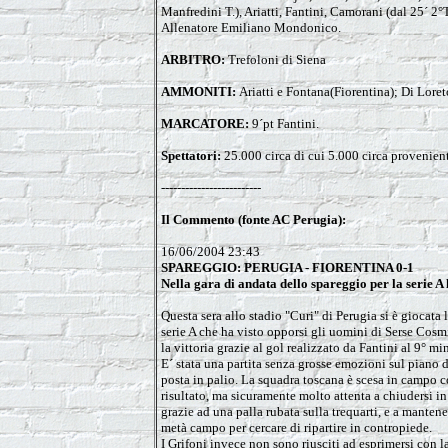
Manfredini T.), Ariatti, Fantini, Camorani (dal 25´ 2°
Allenatore Emiliano Mondonico.
ARBITRO:
Trefoloni di Siena
AMMONITI:
Ariatti e Fontana(Fiorentina); Di Lore
MARCATORE:
9´pt Fantini.
Spettatori:
25.000 circa di cui 5.000 circa provenien
-------------------------
Il Commento (fonte AC Perugia):
16/06/2004 23:43
SPAREGGIO: PERUGIA - FIORENTINA 0-1
Nella gara di andata dello spareggio per la serie A 
Questa sera allo stadio "Curi" di Perugia si è giocat
serie A che ha visto opporsi gli uomini di Serse Cosm
la vittoria grazie al gol realizzato da Fantini al 9° mi
E´ stata una partita senza grosse emozioni sul piano 
posta in palio. La squadra toscana è scesa in campo 
risultato, ma sicuramente molto attenta a chiudersi in d
grazie ad una palla rubata sulla trequarti, e a mantene
metà campo per cercare di ripartire in contropiede.
I Grifoni invece non sono riusciti ad esprimersi con la