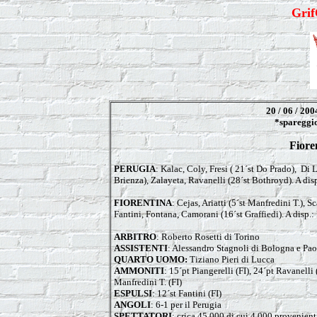
Gri
20 / 06 / 20
*spareggio
Fiore
PERUGIA
: Kalac, Coly, Fresi ( 21´st Do Prado), Di
Brienza), Zalayeta, Ravanelli (28´st Bothroyd). A disp
FIORENTINA
: Cejas, Ariatti (5´st Manfredini T.), S
Fantini, Fontana, Camorani (16´st Graffiedi). A disp.
ARBITRO
: Roberto Rosetti di Torino
ASSISTENTI
: Alessandro Stagnoli di Bologna e Pa
QUARTO UOMO:
Tiziano Pieri di Lucca
AMMONITI
: 15´pt Piangerelli (FI), 24´pt Ravanelli 
Manfredini T. (FI)
ESPULSI
: 12´st Fantini (FI)
ANGOLI
: 6-1 per il Perugia
SPETTATORI
: crica 45.000 di cui 4.000 provenient