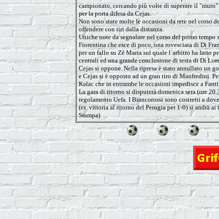
campionato, cercando più volte di superare il "muro" e
per la porta difesa da Cejas.
Non sono state molte le occasioni da rete nel corso de
offendere con tiri dalla distanza.
Uniche note da segnalare nel corso del primo tempo son
Fiorentina che esce di poco, una rovesciata di Di Fran
per un fallo su Zè Maria sul quale l´arbitro ha fatto p
centrali ed una grande conclusione di testa di Di Lor
Cejas si oppone. Nella ripresa è stato annullato un go
e Cejas si è opposto ad un gran tiro di Manfredini. Pe
Kalac che in entrambe le occasioni impedisce a Fantini
La gara di ritorno si disputerà domenica sera (ore 20.
regolamento Uefa. I Biancorossi sono costretti a dover ri
(es. vittoria al ritorno del Perugia per 1-0) si andrà a
Stampa)